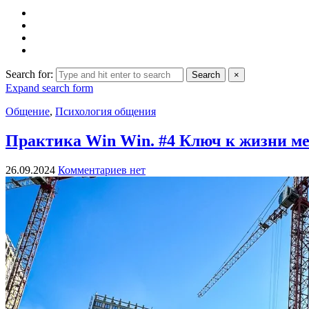
Search for:
Search
×
Expand search form
Общение
,
Психология общения
Практика Win Win. #4 Ключ к жизни м
26.09.2024
Комментариев нет