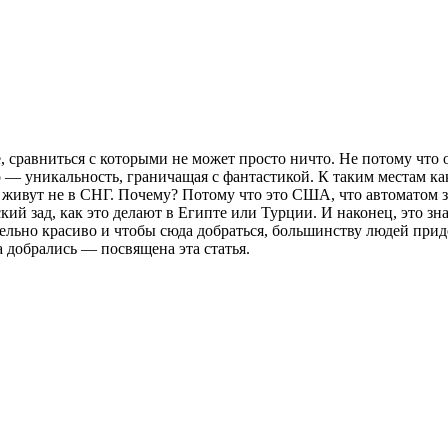
е, сравниться с которыми не может просто ничто. Не потому что
 — уникальность, граничащая с фантастикой. К таким местам как
 живут не в СНГ. Почему? Потому что это США, что автоматом зна
ский зад, как это делают в Египте или Турции. И наконец, это зн
тельно красиво и чтобы сюда добраться, большинству людей прид
а добрались — посвящена эта статья.