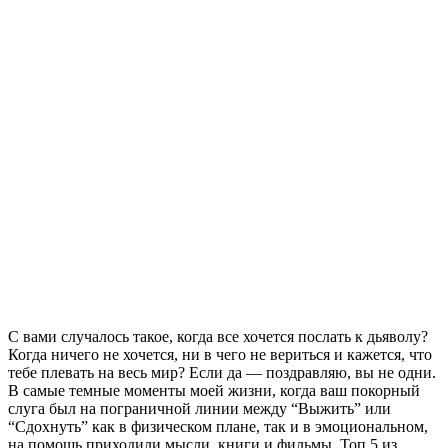
С вами случалось такое, когда все хочется послать к дьяволу?
Когда ничего не хочется, ни в чего не вериться и кажется, что
тебе плевать на весь мир? Если да — поздравляю, вы не одни.
В самые темные моменты моей жизни, когда ваш покорный
слуга был на пограничной линии между “Выжить” или
“Сдохнуть” как в физическом плане, так и в эмоциональном,
на помощь приходили мысли, книги и фильмы. Топ 5 из