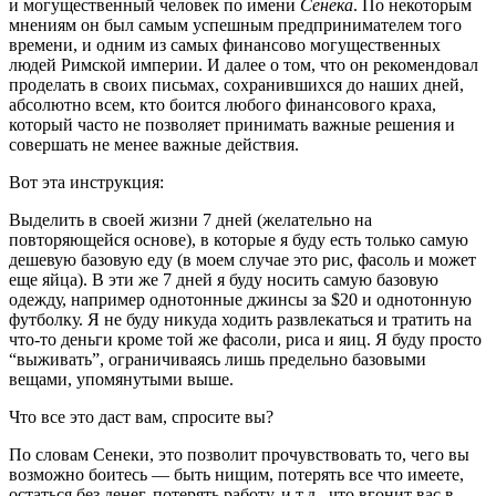
и могущественный человек по имени
Сенека
. По некоторым
мнениям он был самым успешным предпринимателем того
времени, и одним из самых финансово могущественных
людей Римской империи. И далее о том, что он рекомендовал
проделать в своих письмах, сохранившихся до наших дней,
абсолютно всем, кто боится любого финансового краха,
который часто не позволяет принимать важные решения и
совершать не менее важные действия.
Вот эта инструкция:
Выделить в своей жизни 7 дней (желательно на
повторяющейся основе), в которые я буду есть только самую
дешевую базовую еду (в моем случае это рис, фасоль и может
еще яйца). В эти же 7 дней я буду носить самую базовую
одежду, например однотонные джинсы за $20 и однотонную
футболку. Я не буду никуда ходить развлекаться и тратить на
что-то деньги кроме той же фасоли, риса и яиц. Я буду просто
“выживать”, ограничиваясь лишь предельно базовыми
вещами, упомянутыми выше.
Что все это даст вам, спросите вы?
По словам Сенеки, это позволит прочувствовать то, чего вы
возможно боитесь — быть нищим, потерять все что имеете,
остаться без денег, потерять работу, и т.д., что вгонит вас в