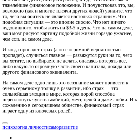
тяжелейшее финансовое положение. И почувствовав это, вы,
возможно (как и многие тысячи других людей) увидите, что
то, чего вы боитесь не является настолько страшным. Что
подобная ситуация — это вполне сносно. Что нет ничего
чудовищного, чтобы жить на $3-5 в день. Что на самом деле,
ваш мозг рисуют картину подобной жизни гораздо ужаснее,
чем есть на самом деле.
И когда пропадет страх (а он с огромной вероятностью
пропадет), случиться главное — развяжутся руки на то, чего
вы хотите, но выбираете не делать, опасаясь потерять все,
либо какую-то огромную часть своего капитала, дохода или
другого финансового эквивалента.
На самом деле одно лишь это осознание может привести к
очень серьезному толчку в развитии, ибо страх — это
сильнейшая эмоция в мире, которая порой способна
переплюнуть чувства амбиций, мечт, целей и даже любви. И к
сожалению в сегодняшнем обществе, финансовый страх
играет одну из ключевых ролей.
психология личности
саморазвитие