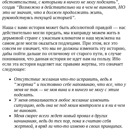
обстоятельства, с которыми я ничего не могу поделать”,
создав
“Возможно я действительно ни в чем не виноват, НО
это не значит, что я должен продолжать жить,
руководствуясь текущей историей”.
Наша с вами история может быть абсолютной правдой — нас
действительно могли предать, мы взаправду можем жить в
дерьмовой стране с ужасным климатом и наш муж/жена на
самом деле могли оказаться подлецами. При этом, все это
совсем не означает, что мы не должны изменить эту историю,
дабы пойти дальше по отличному от старого пути, в случае
понимания, что данная история не идет нам на пользу. Ибо
если эта история наделяет нас правами жертвы, это означает
следующее:
Отсутствие желания что-то исправить, ведь я
“жертва” и постоянно себе напоминаю, что все, что у
меня не так — не моя вина и я ничего не могу с этим
поделать.
У меня отваливается любое желание изменить
ситуацию, ведь она не под моим контролем и я ни в чем
не виноват.
Меня скорее всего ждет новый провал в других
начинаниях, ведь до тех пор, пока я считаю себя
жертвой, я вряд ли что-то изменю в своих принципах.