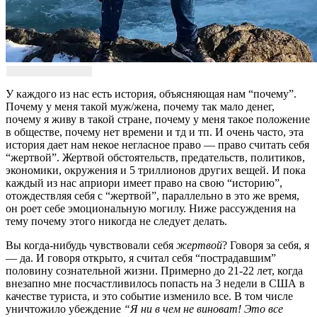
У каждого из нас есть история, объясняющая нам “почему”.
Почему у меня такой муж/жена, почему так мало денег,
почему я живу в такой стране, почему у меня такое положение
в обществе, почему нет времени и тд и тп. И очень часто, эта
история дает нам некое негласное право — право считать себя
“жертвой”. Жертвой обстоятельств, предательств, политиков,
экономики, окружения и 5 триллионов других вещей. И пока
каждый из нас априори имеет право на свою “историю”,
отождествляя себя с “жертвой”, параллельно в это же время,
он роет себе эмоциональную могилу. Ниже рассуждения на
тему почему этого никогда не следует делать.
Вы когда-нибудь чувствовали себя
жертвой
? Говоря за себя, я
— да. И говоря открыто, я считал себя “пострадавшим”
половину сознательной жизни. Примерно до 21-22 лет, когда
внезапно мне посчастливилось попасть на 3 недели в США в
качестве туриста, и это событие изменило все. В том числе
уничтожило убеждение
“Я ни в чем не виноват! Это все