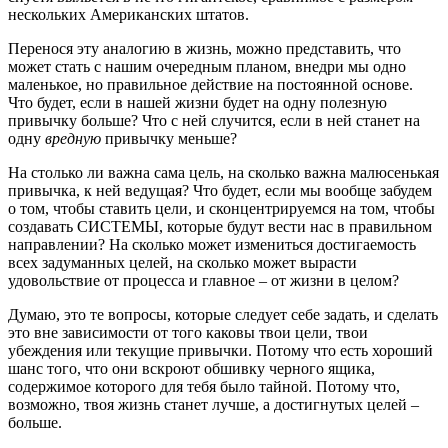
нескольких Американских штатов.
Перенося эту аналогию в жизнь, можно представить, что
может стать с нашим очередным планом, внедри мы одно
маленькое, но правильное действие на постоянной основе.
Что будет, если в нашей жизни будет на одну полезную
привычку больше? Что с ней случится, если в ней станет на
одну
вредную
привычку меньше?
На столько ли важна сама цель, на сколько важна малюсенькая
привычка, к ней ведущая? Что будет, если мы вообще забудем
о том, чтобы ставить цели, и сконцентрируемся на том, чтобы
создавать СИСТЕМЫ, которые будут вести нас в правильном
направлении? На сколько может измениться достигаемость
всех задуманных целей, на сколько может вырасти
удовольствие от процесса и главное – от жизни в целом?
Думаю, это те вопросы, которые следует себе задать, и сделать
это вне зависимости от того каковы твои цели, твои
убеждения или текущие привычки. Потому что есть хороший
шанс того, что они вскроют обшивку черного ящика,
содержимое которого для тебя было тайной. Потому что,
возможно, твоя жизнь станет лучше, а достигнутых целей –
больше.