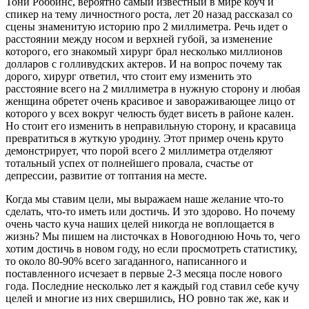
Тони Роббинс, вероятно самый известный в мире коуч и
спикер на тему личностного роста, лет 20 назад рассказал со
сцены знаменитую историю про 2 миллиметра. Речь идет о
расстоянии между носом и верхней губой, за изменение
которого, его знакомый хирург брал несколько миллионов
долларов с голливудских актеров. И на вопрос почему так
дорого, хирург ответил, что стоит ему изменить это
расстояние всего на 2 миллиметра в нужную сторону и любая
женщина обретет очень красивое и завораживающее лицо от
которого у всех вокруг челюсть будет висеть в районе кален.
Но стоит его изменить в неправильную сторону, и красавица
превратиться в жуткую уродину. Этот пример очень круто
демонстрирует, что порой всего 2 миллиметра отделяют
тотальный успех от полнейшего провала, счастье от
депрессии, развитие от топтания на месте.
Когда мы ставим цели, мы выражаем наше желание что-то
сделать, что-то иметь или достичь. И это здорово. Но почему
очень часто куча наших целей никогда не воплощается в
жизнь? Мы пишем на листочках в Новогоднюю Ночь то, чего
хотим достичь в новом году, но если просмотреть статистику,
то около 80-90% всего загаданного, написанного и
поставленного исчезает в первые 2-3 месяца после нового
года. Последние несколько лет я каждый год ставил себе кучу
целей и многие из них свершились, НО ровно так же, как и