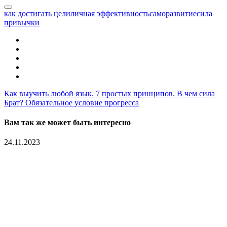
как достигать цели
личная эффективность
саморазвитие
сила
привычки
Как выучить любой язык. 7 простых принципов.
В чем сила
Брат? Обязательное условие прогресса
Вам так же может быть интересно
24.11.2023