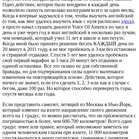
Одно действие, которое было внедрено в каждый день
позволило скинуть несколько килограмм всего за один месяц.
Когда я впервые задумался о том, чтобы выучить английский
(о том, как мне удалось выучить язык с нуля расписано
здесь
),
я просто начал слушать диалоги Voice Of America по часу в
день и уже через год я знал английский в несколько раз лучше,
чем немецкий, который учил 11 лет в школе и институте.
Когда мной было принято решение бегать КАЖДЫЙ день по
20 минут в 2011 году, я не мог пробежать и 3 км без остановки
и страшной отдышки. Спустя 5 лет мне удалось пробежать
свой первый марафон за 3 часа 26 минут без отдышки и
единой остановки. Все это скзано не для собственной
бравады, но для подчеркивания силы одного маленького
изменения на повторяющейся основе. Действия, которое
ничего не значит, если его сделать 1, 2, 3 или как в случае с
бегом, даже 100 раз. Но которое способно перевернуть горы,
спустя месяцы или годы.
Если представить самолет, летящий из Москвы в Нью-Йорк,
который изменит на взлете направление своего движения
всего на 1 градус, то можно рассчитать, что он приземлиться с
погрешностью в более, чем 600-700 километров! Всего один
градус левее или правее, который невозможно заметить ни
одним человеческим глазом при взлете, 11 000 километров
спустя выльется в нечто гигантское, сравнимое с размером