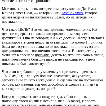
многие из них не свершились.
Мне показалось очень интересным рассуждение Джеймса
Клира (James Clear) — автора книги
Atomic Habits
,
которое
делает акцент не на постановку целей, но на методы их
достижения.
Что такое ЦЕЛЬ? Это мотив, причина, конечная точка
.
Но
цель не содержит никакой информации о методах ее
достижения. Она не говорит, КАК ее достичь. Когда я пытался
анализировать свои недостигнутые цели, то номер 1 причина
была не отсутствие плана по ее достижению, но отсутствие
дисциплины по выполнению этого плана. В итоге, если у
меня нет в арсенале
привычки
делать то, что написано в плане,
план имеет очень большие шансы не выполняться, а цель —
никогда не быть достигнутой.
Что если я добавлю одну маленькую привычку – делать на
1%, 2 мм, 1 г, 1 минуту больше, грамотнее, аккуратнее,
эффективнее то, что я уже делаю, и сделаю это на постоянной
основе, как измениться моя способность следовать плану и
как следствие доходить до цели?
Когда я впервые захотел похудеть (да, я был жирным
половину своей жизни и весил 90 кг в 8 классе), я просто
перестал есть каждый день макароны со сливочным маслом.