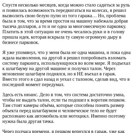
Спустя несколько месяцев, когда можно стало садиться за руль
и появилась возможность передвигаться на колесах, я решил
вызволить свою белую пулю из того гаража… Но, проблема
была в том, что за время простоя на машину набежала добрая
тысяча долларов, а то и не одна за многомесячную парковку.
Платить в этой ситуации не очень чесались руки и в голову
пришла идея, которая вскрыла ту самую огромную дыру в
бизнесе парковок.
Я уже упомянул, что у меня была не одна машина, и пока одна
ждала вызволения, на другой я решил попробовать взломать
систему паркинга, использующуюся во всем мире. Я подъехал
к шлагбауму на другой машине и получил талон. Через
мгновение шлагбаум поднялся, но я НЕ въехал в гараж.
Вместо этого я сдал назад и уехал с талоном, сделав вид, что в
последний момент передумал.
Здесь есть нюанс. Дело в том, что система достаточно умна,
чтобы не выдать талон, если ты подошел к воротам пешком.
Там стоят камеры объёма, которые способны понять размер
объекта перед шлагбаумом и человеческое тело не будет
распознано как автомобиль или мотоцикл. Именно поэтому
нужна была другая тачка.
Через полчаса времени, я пешком вернулся в гараж, уже как