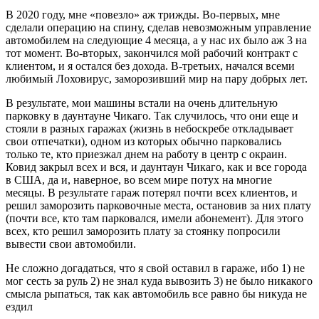
В 2020 году, мне «повезло» аж трижды. Во-первых, мне
сделали операцию на спину, сделав невозможным управление
автомобилем на следующие 4 месяца, а у нас их было аж 3 на
тот момент. Во-вторых, закончился мой рабочий контракт с
клиентом, и я остался без дохода. В-третьих, начался всеми
любимый Лоховирус, заморозивший мир на пару добрых лет.
В результате, мои машины встали на очень длительную
парковку в даунтауне Чикаго. Так случилось, что они еще и
стояли в разных гаражах (жизнь в небоскребе откладывает
свои отпечатки), одном из которых обычно парковались
только те, кто приезжал днем на работу в центр с окраин.
Ковид закрыл всех и вся, и даунтаун Чикаго, как и все города
в США, да и, наверное, во всем мире потух на многие
месяцы. В результате гараж потерял почти всех клиентов, и
решил заморозить парковочные места, остановив за них плату
(почти все, кто там парковался, имели абонемент). Для этого
всех, кто решил заморозить плату за стоянку попросили
вывести свои автомобили.
Не сложно догадаться, что я свой оставил в гараже, ибо 1) не
мог сесть за руль 2) не знал куда вывозить 3) не было никакого
смысла рыпаться, так как автомобиль все равно бы никуда не
ездил