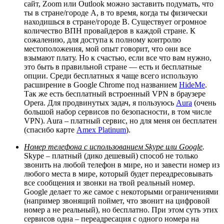
сайт, Zoom или Outlook можно заставить подумать, что
ты в стране/городе A, в то время, когда ты физически
находишься в стране/городе B. Существует огромное
количество ВПН провайдеров в каждой стране. К
сожалению, для доступа к полному контролю
местоположения, мой опыт говорит, что они все
взымают плату. Но к счастью, если все что вам нужно,
это быть в правильной стране — есть и бесплатные
опции. Среди бесплатных я чаще всего использую
расширение в Google Chrome под названием
HideMe
.
Так же есть бесплатный встроенный VPN в браузере
Opera. Для продвинутых задач, я пользуюсь
Aura
(очень
большой набор сервисов по безопасности, в том числе
VPN). Aura – платный сервис, но для меня он бесплатен
(спасибо карте
Amex Platinum
).
Номер телефона с использованием Skype или Google
.
Skype – платный (дико дешевый) способ не только
звонить на любой телефон в мире, но и завести номер из
любого места в мире, который будет переадресовывать
все сообщения и звонки на твой реальный номер.
Google делает то же самое с некоторыми ограничениями
(например звонящий поймет, что звонит на цифровой
номер а не реальный), но бесплатно. При этом суть этих
сервисов одна – переадресация с одного номера на