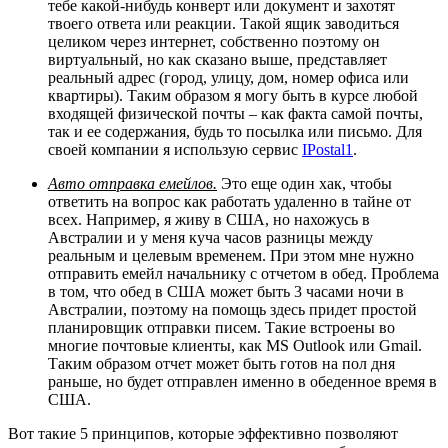
тебе какой-нибудь конверт или документ и захотят
твоего ответа или реакции. Такой ящик заводиться
целиком через интернет, собственно поэтому он
виртуальный, но как сказано выше, представляет
реальный адрес (город, улицу, дом, номер офиса или
квартиры). Таким образом я могу быть в курсе любой
входящей физической почты – как факта самой почты,
так и ее содержания, будь то посылка или письмо. Для
своей компании я использую сервис
IPostal1
.
Авто отправка емейлов.
Это еще один хак, чтобы
ответить на вопрос как работать удаленно в тайне от
всех. Например, я живу в США, но нахожусь в
Австралии и у меня куча часов разницы между
реальным и целевым временем. При этом мне нужно
отправить емейл начальнику с отчетом в обед. Проблема
в том, что обед в США может быть 3 часами ночи в
Австралии, поэтому на помощь здесь придет простой
планировщик отправки писем. Такие встроены во
многие почтовые клиенты, как MS Outlook или Gmail.
Таким образом отчет может быть готов на пол дня
раньше, но будет отправлен именно в обеденное время в
США.
Вот такие 5 принципов, которые эффективно позволяют