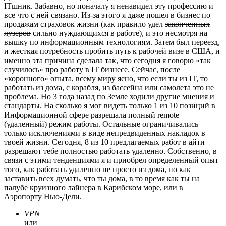
ITшник. Забавно, но поначалу я ненавидел эту профессию и
все что с ней связано. Из-за этого я даже пошел в бизнес по
продажам страховок жизни (как правило удел
законченных
лузеров
сильно нуждающихся в работе), и это несмотря на
вышку по информационным технологиям. Затем был переезд,
и жесткая потребность пробить путь к рабочей визе в США, и
именно эта причина сделала так, что сегодня я говорю «так
случилось» про работу в IT бизнесе. Сейчас, после
«коронного» опыта, всему миру ясно, что если ты из IT, то
работать из дома, с корабля, из бассейна или самолета это не
проблема. Но 3 года назад по Земле ходили другие мнения и
стандарты. На сколько я мог видеть только 1 из 10 позиций в
Информационной сфере разрешала полный remote
(удаленный) режим работы. Остальные ограничивались
только исключениями в виде непредвиденных накладок в
твоей жизни. Сегодня, 8 из 10 предлагаемых работ в айти
разрешают тебе полностью работать удаленно. Собственно, в
связи с этими тенденциями я и приобрел определенный опыт
того, как работать удаленно не просто из дома, но как
заставить всех думать, что ты дома, в то время как ты на
палубе круизного лайнера в Карибском море, или в
Аэропорту Нью-Дели.
VPN
или