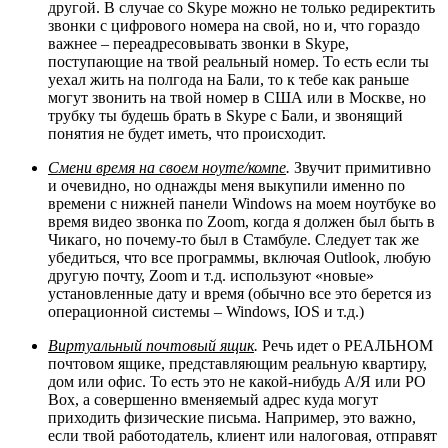
другой. В случае со Skype можно не только редиректить
звонки с цифрового номера на свой, но и, что гораздо
важнее – переадресовывать звонки в Skype,
поступающие на твой реальный номер. То есть если ты
уехал жить на полгода на Бали, то к тебе как раньше
могут звонить на твой номер в США или в Москве, но
трубку ты будешь брать в Skype с Бали, и звонящий
понятия не будет иметь, что происходит.
Смени время на своем ноуте/компе
.
Звучит примитивно
и очевидно, но однажды меня выкупили именно по
времени с нижней панели Windows на моем ноутбуке во
время видео звонка по Zoom, когда я должен был быть в
Чикаго, но почему-то был в Стамбуле. Следует так же
убедиться, что все программы, включая Outlook, любую
другую почту, Zoom и т.д. используют «новые»
установленные дату и время (обычно все это берется из
операционной системы – Windows, IOS и т.д.)
Виртуальный почтовый ящик
.
Речь идет о РЕАЛЬНОМ
почтовом ящике, представляющим реальную квартиру,
дом или офис. То есть это не какой-нибудь А/Я или PO
Box, а совершенно вменяемый адрес куда могут
приходить физические письма. Например, это важно,
если твой работодатель, клиент или налоговая, отправят