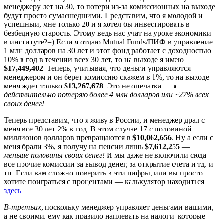
менеджеру лет на 30, то потери из-за комиссионных на выходе
будут просто сумасшедшими. Представим, что я молодой и
успешный, мне только 20 и я хотел бы инвестировать в
безбедную старость. Этому ведь нас учат на уроке экономики
в институте?=) Если я отдаю Mutual Funds/ПИФ в управление
1 млн долларов на 30 лет и этот фонд работает с доходностью
10% в год в течении всех 30 лет, то на выходе я имею
$17,449,402
. Теперь, учитывая, что деньги управляются
менеджером и он берет комиссию скажем в 1%, то на выходе
меня ждет только
$13,267,678
. Это не опечатка —
я
действительно потеряю более 4 млн долларов или ~27% всех
своих денег!
Теперь представим, что я живу в России, и менеджер драл с
меня все 30 лет 2% в год. В этом случае 17 с половиной
миллионов долларов превращаются в
$10,062,656
. Ну а если с
меня брали 3%, я получу на пенсии лишь
$7,612,255
—
меньше половины своих денег!
И мы даже не включили сюда
все прочие комиссии за вывод денег, за открытие счета и тд. и
тп. Если вам сложно поверить в эти цифры, или вы просто
хотите поиграться с процентами — калькулятор находиться
здесь
.
В-третьих
, поскольку менеджер управляет деньгами вашими,
а не своими, ему как правило наплевать на налоги, которые