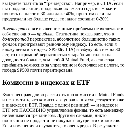
вы будете платить за “трейдерство”. Например, в США, если
вы продали акции, продержав их вместо года, вы можете
попасть на налог в 30 или даже 40%, при этом если вы
продержали их больше года, то налог составит 0-20%.
В-четвертых
,
все вышеописанные проблемы не включают в
себя еще одно —
прибыль
. Статистика показывает, что в
долгосрочной
перспективе, абсолютное большинство таких
фондов проигрывают рыночному индексу. То есть, если я
вложу деньги в индекс SP500(США) и забуду об этом на 30
лет, то с огромной вероятностью я заработаю только на
доходности больше, чем любой Mutual Fund, а если сюда
прибавить комиссию за управление и бестолковые налоги, то
победа SP500 почти гарантирована.
Комиссии в индексах и ETF
Будет несправедливо рассказать про комиссии в Mutual Funds
и не заметить, что комиссия за управления существуют также
в индексах и ETF. Правда с одной разницей — и индекс и
ETF это ПАССИВНО управляемые фонды, то есть менеджер
не занимается трейдингом. Другими словами, никто
постоянно не продает и не покупает внутри этих индексов.
Если изменения и случаются, то очень редко. В результате