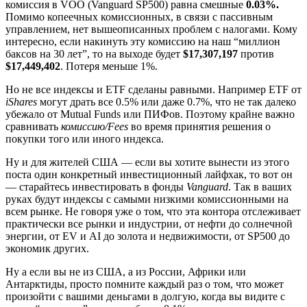
комиссия в VOO (Vanguard SP500) равна смешные
0.03%.
Помимо копеечных комиссионных, в связи с пассивным
управлением, нет вышеописанных проблем с налогами. Кому
интересно, если накинуть эту комиссию на наш “миллион
баксов на 30 лет”, то на выходе будет
$17,307,197
против
$17,449,402
. Потеря меньше 1%.
Но не все индексы и ETF сделаны равными. Например ETF от
iShares
могут драть все 0.5% или даже 0.7%, что не так далеко
убежало от Mutual Funds или ПИФов. Поэтому крайне важно
сравнивать
комиссию/Fees
во время принятия решения о
покупки того или иного индекса.
Ну и для жителей США — если вы хотите вынести из этого
поста один конкретный инвестиционный лайфхак, то вот он
— старайтесь инвестировать в фонды
Vanguard
. Так в ваших
руках будут индексы с самыми низкими комиссионными на
всем рынке. Не говоря уже о том, что эта контора отслеживает
практически все рынки и индустрии, от нефти до солнечной
энергии, от EV и AI до золота и недвижимости, от SP500 до
экономик других.
Ну а если вы не из США, а из России, Африки или
Антарктиды, просто помните каждый раз о том, что может
произойти с вашими деньгами в долгую, когда вы видите с