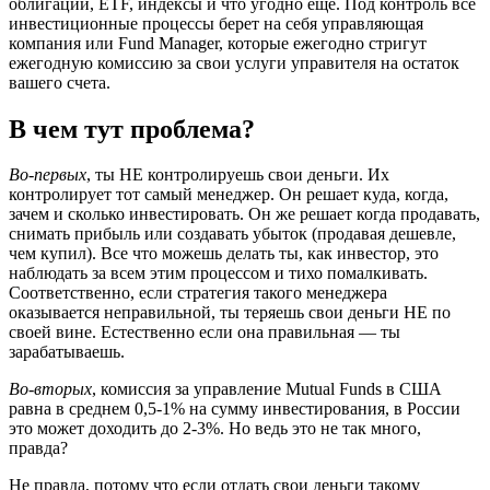
облигации, ETF, индексы и что угодно еще. Под контроль все
инвестиционные процессы берет на себя управляющая
компания или Fund Manager, которые ежегодно стригут
ежегодную комиссию за свои услуги управителя на остаток
вашего счета.
В чем тут проблема?
Во-первых
, ты НЕ контролируешь свои деньги. Их
контролирует тот самый менеджер. Он решает куда, когда,
зачем и сколько инвестировать. Он же решает когда продавать,
снимать прибыль или создавать убыток (продавая дешевле,
чем купил). Все что можешь делать ты, как инвестор, это
наблюдать за всем этим процессом и тихо помалкивать.
Соответственно, если стратегия такого менеджера
оказывается неправильной, ты теряешь свои деньги НЕ по
своей вине. Естественно если она правильная — ты
зарабатываешь.
Во-вторых
, комиссия за управление Mutual Funds в США
равна в среднем 0,5-1% на сумму инвестирования, в России
это может доходить до 2-3%. Но ведь это не так много,
правда?
Не правда, потому что если отдать свои деньги такому