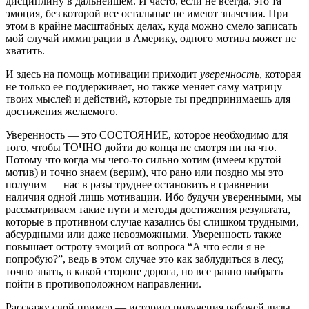
дисциплину в дальнейшем. И часто, если не всегда, это та
эмоция, без которой все остальные не имеют значения. При
этом в крайне масштабных делах, куда можно смело записать
мой случай иммиграции в Америку, одного мотива может не
хватить.
И здесь на помощь мотивации приходит
уверенность
, которая
не только ее поддерживает, но также меняет саму матрицу
твоих мыслей и действий, которые ты предпринимаешь для
достижения желаемого.
Уверенность — это СОСТОЯНИЕ, которое необходимо для
того, чтобы ТОЧНО дойти до конца не смотря ни на что.
Потому что когда мы чего-то сильно хотим (имеем крутой
мотив) и точно знаем (верим), что рано или поздно мы это
получим — нас в разы труднее остановить в сравнении
наличия одной лишь мотивации. Ибо будучи уверенными, мы
рассматриваем такие пути и методы достижения результата,
которые в противном случае казались бы слишком трудными,
абсурдными или даже невозможными. Уверенность также
повышает остроту эмоций от вопроса “А что если я не
попробую?”, ведь в этом случае это как заблудиться в лесу,
точно знать, в какой стороне дорога, но все равно выбрать
пойти в противоположном направлении.
Расскажу свой пример — историю получения рабочей визы