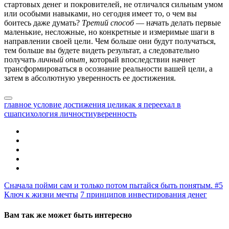
стартовых денег и покровителей, не отличался сильным умом
или особыми навыками, но сегодня имеет то, о чем вы
боитесь даже думать?
Третий способ
— начать делать первые
маленькие, несложные, но конкретные и измеримые шаги в
направлении своей цели. Чем больше они будут получаться,
тем больше вы будете видеть результат, а следовательно
получать
личный опыт,
который впоследствии начнет
трансформироваться в осознание реальности вашей цели, а
затем в абсолютную уверенность ее достижения.
главное условие достижения цели
как я переехал в
сша
психология личности
уверенность
Сначала пойми сам и только потом пытайся быть понятым. #5
Ключ к жизни мечты
7 принципов инвестирования денег
Вам так же может быть интересно