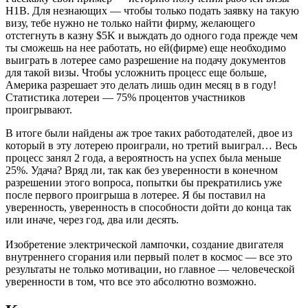
H1B. Для незнающих — чтобы только подать заявку на такую
визу, тебе нужно не только найти фирму, желающего
отстегнуть в казну $5K и выждать до одного года прежде чем
ты сможешь на нее работать, но ей(фирме) еще необходимо
выиграть в лотерее само разрешение на подачу документов
для такой визы. Чтобы усложнить процесс еще больше,
Америка разрешает это делать лишь один месяц в в году!
Статистика лотереи — 75% процентов участников
проигрывают.
В итоге были найдены аж трое таких работодателей, двое из
который в эту лотерею проиграли, но третий выиграл… Весь
процесс занял 2 года, а вероятность на успех была меньше
25%. Удача? Вряд ли, так как без уверенности в конечном
разрешении этого вопроса, попытки бы прекратились уже
после первого проигрыша в лотерее. Я бы поставил на
уверенность, уверенность в способности дойти до конца так
или иначе, через год, два или десять.
Изобретение электрической лампочки, создание двигателя
внутреннего сгорания или первый полет в космос — все это
результаты не только мотивации, но главное — человеческой
уверенности в том, что все это абсолютно возможно.