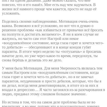
пост на одном дыхании. Даже можно сказать, что мне
повезло, что я его нашёл. Мне есть над чем задуматься. В
жизни всё намного проще чем кажется, просто не надо её
усложнять.
Поделюсь своими наблюдениями. Мотивация очень-очень
важна. Возможно я всё усложняю, но вот что я думаю о
решении проблемы «как избавиться от привычки всё бросать
на полпути и достигать желаемого». Я ни в коем случае не
жалуюсь, но часто сам этот Настрой или некое
«воодушевлённое состояние, когда глаза горят и хочется чего-
то добиться» — обесценивают и в конце концов губят
паразиты. В итоге через неделю ты «потухаешь» и бросаешь
начатое дело, но уже через какое-то время, передохнув, ты
снова берёшь и делаешь это же дело.
У меня была Мотивация. Для меня Уверенность являлась тем
самым Настроем или «воодушевлённым состоянием, когда
глаза горят и хочется чего-то добиться», но я не замечал
паразитов, неудачников и просто дебилов, которые, что бы я
ни делал, всегда меня демотивировали, в итоге из-за них я
впадал в депрессию… Я часто загонялся из-за разочарования в
людях, придавал этому слишком большое значение.
Но истина в том, что на самом деле проблема была не во
вредителях, а во мне, потому что я подсознательно доверял