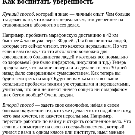
Как воспитать уверенность
Лучший способ
, который я знаю — личный опыт. Чем больше
ты делаешь то, что кажется нереальным, тем увереннее ты
становишься в абсолютно всех делах.
Например, пробежать марафонскую дистанцию в 42 км
быстрее 4 часов уже через 30 дней. Для большинства людей,
которые это сейчас читают, это кажется нереальным. Но что
если я вам скажу, что это абсолютно возможно для
совершенного большинства людей у которых все нормально
со здоровьем? (не было инфарктов, инсультов и т.д.) Теперь
представьте, что вы мне поверили и сделали то, что 30 дней
назад было совершенным сумасшествием. Как теперь вы
будете смотреть на мир? Будут ли вам казаться все ваши
остальные проблемы такими уж страшными и нерешаемыми,
учитывая, что они не имеют ничего общего ни с марафоном
ни с бегом вообще? Очень врядли.
Второй способ
— задеть свое самолюбие, найдя в своем
близком окружении тех, кто уже сделал что-то подобное тому,
чего вам хочется, но кажется нереальным. Например,
перестать работать по найму и открыть собственное дело. Что
если вы посмотрите на своего соседа-бизнесмена, который
учился с вами в одном классе или институте, имел меньше