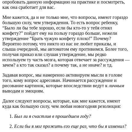
опробовать данную информацию на практике и посмотреть,
как она сработает для вас.
Мне кажется, да и не только мне, что вопросы, имеют гораздо
большую силу, чем утверждения. То есть вопрос ребенку,
“Было ли бы тебе хорошо, если бы кто-то у тебя отнял
конфету?” пойдет ему на пользу гораздо больше, нежели
утверждение “Брать чужую конфету плохо!” Почему?
Вероятно потому, что никто из нас не любит приказы, и
слыша очередной, мы автоматом ему противимся. Более того,
получая приказ или слушая утверждение, мы редко
используем ту часть мозга, которая отвечает за рассуждения —
зачем? а кто так сказал? а почему так, а не иначе? и тд.
Задавая вопрос, мы намеренно активируем мысли в голове
того, кому вопрос адресован. Начинается рассуждение и
рисование картинок, которые впоследствии ведут к
личным
выводам и эмоциям.
Далее следуют вопросы, которые, как мне кажется, имеют
куда как большую силу, чем любая новогодняя резолюция:
Был ли я счастлив в прошедшем году?
Если бы я мог прожить его еще раз, что бы я изменил?