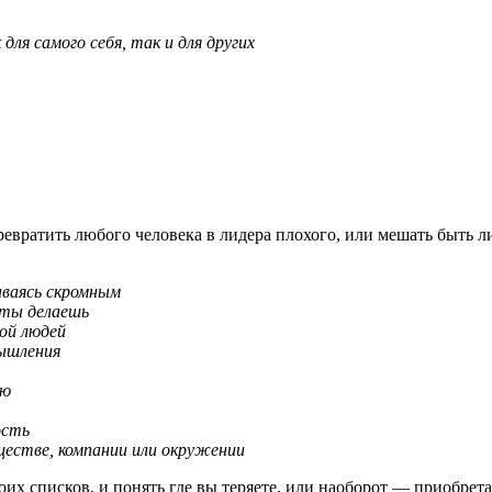
для самого себя, так и для других
ревратить любого человека в лидера плохого, или мешать быть л
аваясь скромным
 ты делаешь
ой людей
ышления
ию
ость
бществе, компании или окружении
х списков, и понять где вы теряете, или наоборот — приобретае