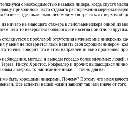
е столкнулся с необходимостью навыков лидера, когда спустя ме
родавцу приходилось часто отдавать распоряжения мерчендайзера
м бизнесе, где также было необходимо встречаться с верхом общ
 из ничего не знающего стажера в лейбл-менеджера одной из мес
ием чего-то невероятно большого и не всегда понятного другим
 столкнуться с проблемой отсутствия нужных мне лидерских кач
ня у меня не повернется язык назвать себя хорошим лидером, ко
 что-то еще, говорит что в этом направлении явно произошел про
о наблюдения, методы и выводы гораздо более значимых людей, 
ь Тереза, Иисус Христос, Рокфеллер и прочих выдающихся лично
льным лидером, то написанное ниже — точно для вас.
димо быть хорошими лидерами. Почему? Потому что имея качеств
и деньги. Все аспекты нашей жизни зависят так или иначе от того