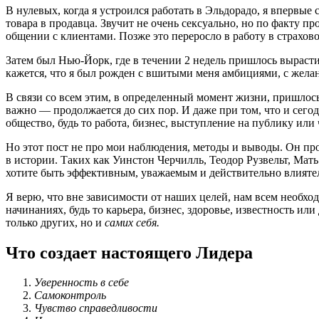
В нулевых, когда я устроился работать в Эльдорадо, я впервы
товара в продавца. Звучит не очень сексуально, но по факту п
общении с клиентами. Позже это переросло в работу в страхово
Затем был Нью-Йорк, где в течении 2 недель пришлось вырасти
кажется, что я был рожден с вшитыми меня амбициями, с желан
В связи со всем этим, в определенный момент жизни, пришлось
важно — продолжается до сих пор. И даже при том, что и сегод
общество, будь то работа, бизнес, выступление на публику или
Но этот пост не про мои наблюдения, методы и выводы. Он пр
в истории. Таких как Уинстон Черчилль, Теодор Рузвельт, Мат
хотите быть эффективным, уважаемым и действительно влияте
Я верю, что вне зависимости от наших целей, нам всем необхо
начинаниях, будь то карьера, бизнес, здоровье, известность ил
только других, но и
самих себя.
Что создает настоящего Лидера
Уверенность в себе
Самоконтроль
Чувство справедливости