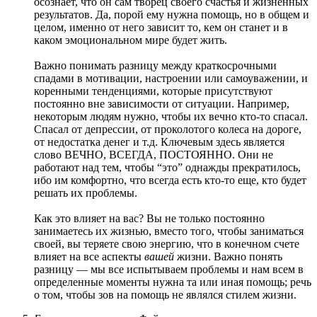
осознает, что он сам творец своего счастья и жизненных
результатов. Да, порой ему нужна помощь, но в общем и
целом, именно от него зависит то, кем он станет и в
каком эмоциональном мире будет жить.
Важно понимать разницу между краткосрочными
спадами в мотивации, настроении или самоуважении, и
коренными тенденциями, которые присутствуют
постоянно вне зависимости от ситуации. Например,
некоторым людям нужно, чтобы их вечно кто-то спасал.
Спасал от депрессии, от проколотого колеса на дороге,
от недостатка денег и т.д. Ключевым здесь является
слово ВЕЧНО, ВСЕГДА, ПОСТОЯННО. Они не
работают над тем, чтобы “это” однажды прекратилось,
ибо им комфортно, что всегда есть кто-то еще, кто будет
решать их проблемы.
Как это влияет на вас? Вы не только постоянно
занимаетесь их жизнью, вместо того, чтобы заниматься
своей, вы теряете свою энергию, что в конечном счете
влияет на все аспекты
вашей
жизни. Важно понять
разницу — мы все испытываем проблемы и нам всем в
определенные моменты нужна та или иная помощь; речь
о том, чтобы зов на помощь не являлся стилем жизни.