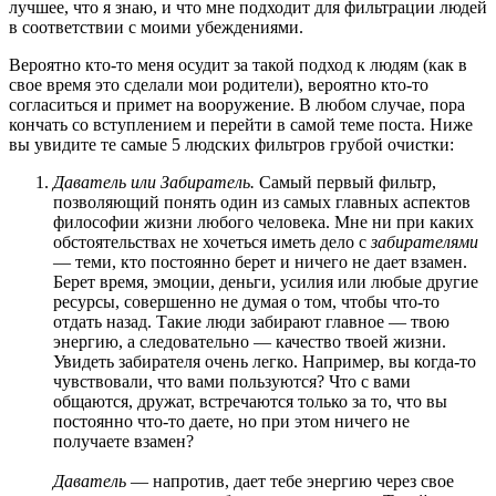
лучшее, что я знаю, и что мне подходит для фильтрации людей
в соответствии с моими убеждениями.
Вероятно кто-то меня осудит за такой подход к людям (как в
свое время это сделали мои родители), вероятно кто-то
согласиться и примет на вооружение. В любом случае, пора
кончать со вступлением и перейти в самой теме поста. Ниже
вы увидите те самые 5 людских фильтров грубой очистки:
Даватель или Забиратель.
Самый первый фильтр,
позволяющий понять один из самых главных аспектов
философии жизни любого человека. Мне ни при каких
обстоятельствах не хочеться иметь дело с
забирателями
— теми, кто постоянно берет и ничего не дает взамен.
Берет время, эмоции, деньги, усилия или любые другие
ресурсы, совершенно не думая о том, чтобы что-то
отдать назад. Такие люди забирают главное — твою
энергию, а следовательно — качество твоей жизни.
Увидеть забирателя очень легко. Например, вы когда-то
чувствовали, что вами пользуются? Что с вами
общаются, дружат, встречаются только за то, что вы
постоянно что-то даете, но при этом ничего не
получаете взамен?
Даватель
— напротив, дает тебе энергию через свое