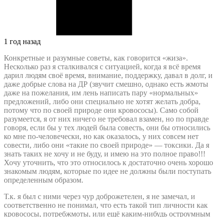
1 год назад
Конкретные и разумные советы, как говорится «жиза».
Несколько раз я сталкивался с ситуацией, когда я всё время
дарил людям своё время, внимание, поддержку, давал в долг, и
даже добрые слова на ДР (звучит смешно, однако есть жмоты
даже на пожелания, им лень написать пару «нормальных»
предложений, либо они специально не хотят желать добра,
потому что по своей природе они кровососы). Само собой
разумеется, я от них ничего не требовал взамен, но по правде
говоря, если бы у тех людей была совесть, они бы относились
ко мне по-человечески, но как оказалось, у них совсем нет
совести, либо они «такие по своей природе» — токсики. Да я
знать таких не хочу и не буду, и имею на это полное право!!!
Хочу уточнить, что это относилось к достаточно очень хорошо
знакомым людям, которые по идее не должны были поступать
определенным образом.
Т.к. я был с ними через чур доброжетелен, я не замечал, и
соответственно не понимал, что есть такой тип личности как
кровососы, потребжмоты, или ещё каким-нибудь остроумным