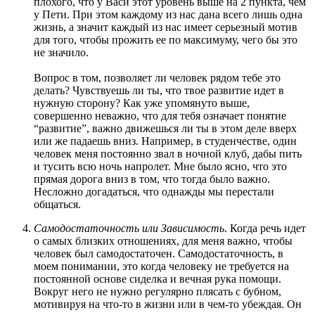
плохого, что у Васи этот уровень выше на 2 пункта, чем
у Пети. При этом каждому из нас дана всего лишь одна
жизнь, а значит каждый из нас имеет серьезный мотив
для того, чтобы прожить ее по максимуму, чего бы это
не значило.
Вопрос в том, позволяет ли человек рядом тебе это
делать? Чувствуешь ли ты, что твое развитие идет в
нужную сторону? Как уже упомянуто выше,
совершенно неважно, что для тебя означает понятие
“развитие”, важно движешься ли ты в этом деле вверх
или же падаешь вниз. Например, в студенчестве, один
человек меня постоянно звал в ночной клуб, дабы пить
и тусить всю ночь напролет. Мне было ясно, что это
прямая дорога вниз в том, что тогда было важно.
Несложно догадаться, что однажды мы перестали
общаться.
Самодостаточность
или
Зависимость
. Когда речь идет
о самых близких отношениях, для меня важно, чтобы
человек был самодостаточен. Самодостаточность, в
моем понимании, это когда человеку не требуется на
постоянной основе сиделка и вечная рука помощи.
Вокруг него не нужно регулярно плясать с бубном,
мотивируя на что-то в жизни или в чем-то убеждая. Он