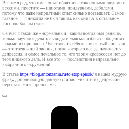
Всё же я рад, что имел опыт общения с токсичными людьми и
всякими, простите — идиотами, придурками, дебилами,
потому что даже неприятный опыт сильно возвышает. Самое
главное — я никогда не был таким, как они! А в остальном —
Господь Бог им судья.
Сейчас я такой же «нормальный» каким всегда был раньше,
только научился делать выводы и «мягко» избегать общения с
людьми из прошлого. Чувствовать себя как выжатый апельсин
— это тревожный звонок, после которого всегда начинается
депрессия, и самое печальное то, что твоим кровососам нет до
тебя никакого дела. И всё это — последствия неправильно
выбранного окружения!
В статье
https://blog.antonzanin.ru/to-stop-spisok/
я нашёл мудрую
фразу, дополняющую данную статью: «выйти из депрессии —
перестать жить прошлым».