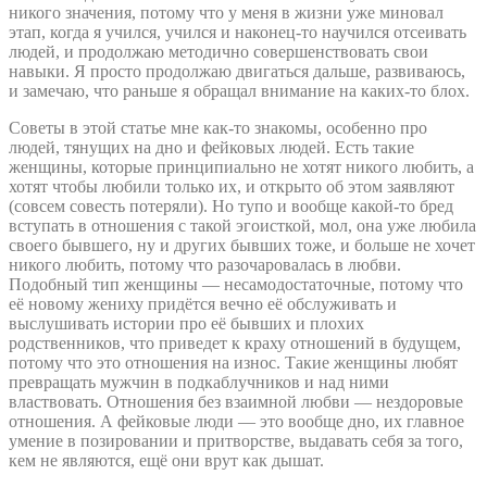
никого значения, потому что у меня в жизни уже миновал
этап, когда я учился, учился и наконец-то научился отсеивать
людей, и продолжаю методично совершенствовать свои
навыки. Я просто продолжаю двигаться дальше, развиваюсь,
и замечаю, что раньше я обращал внимание на каких-то блох.
Советы в этой статье мне как-то знакомы, особенно про
людей, тянущих на дно и фейковых людей. Есть такие
женщины, которые принципиально не хотят никого любить, а
хотят чтобы любили только их, и открыто об этом заявляют
(совсем совесть потеряли). Но тупо и вообще какой-то бред
вступать в отношения с такой эгоисткой, мол, она уже любила
своего бывшего, ну и других бывших тоже, и больше не хочет
никого любить, потому что разочаровалась в любви.
Подобный тип женщины — несамодостаточные, потому что
её новому жениху придётся вечно её обслуживать и
выслушивать истории про её бывших и плохих
родственников, что приведет к краху отношений в будущем,
потому что это отношения на износ. Такие женщины любят
превращать мужчин в подкаблучников и над ними
властвовать. Отношения без взаимной любви — нездоровые
отношения. А фейковые люди — это вообще дно, их главное
умение в позировании и притворстве, выдавать себя за того,
кем не являются, ещё они врут как дышат.