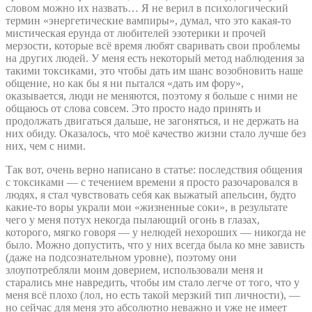
словом можно их назвать… Я не верил в психологический
термин «энергетические вампиры», думал, что это какая-то
мистическая ерунда от любителей эзотерики и прочей
мерзости, которые всё время любят сваривать свои проблемы
на других людей. У меня есть некоторый метод наблюдения за
такими токсиками, это чтобы дать им шанс возобновить наше
общение, но как бы я ни пытался «дать им фору»,
оказывается, люди не меняются, поэтому я больше с ними не
общаюсь от слова совсем. Это просто надо принять и
продолжать двигаться дальше, не загоняться, и не держать на
них обиду. Оказалось, что моё качество жизни стало лучше без
них, чем с ними.
Так вот, очень верно написано в статье: последствия общения
с токсиками — с течением времени я просто разочаровался в
людях, я стал чувствовать себя как выжатый апельсин, будто
какие-то воры украли мои «жизненные соки», в результате
чего у меня потух некогда пылающий огонь в глазах,
которого, мягко говоря — у нелюдей нехороших — никогда не
было. Можно допустить, что у них всегда была ко мне зависть
(даже на подсознательном уровне), поэтому они
злоупотребляли моим доверием, использовали меня и
старались мне навредить, чтобы им стало легче от того, что у
меня всё плохо (лол, но есть такой мерзкий тип личности), —
но сейчас для меня это абсолютно неважно и уже не имеет