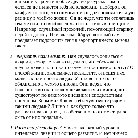
внимание, время и любые другие ресурсы. Такой
человек не пытается тебя использовать, наоборот, он
кайфует от того, что помогает и создает положительную
разницу в чьей-то жизни. Он не ждет, что ты отплатишь
тем же или что вообще чем-то отплатишь в принципе.
Например, случайный прохожий, помогающий старику
перейти дорогу. Или знакомый/друг, который сам
предлагает подбросить тебя в аэропорт вместо вызова
такси.
Энергетический вампир.
Вам случалось общаться с
людьми, которые только и делают, что обсуждают
других людей или просто о чем-то постоянно плачут? О
плохой жизни, экономике, президенте, отношениях,
коллегах или просто людях. У них вечно кто-то
обязательно в чем-то виноват. Они верят, что
большинство их проблем не являются их виной, но
существуют по каким-то внешним неподвластным
причинам. Знакомо? Как вы себя чувствуете рядом с
такими людьми? Лично я, как будто только что
разгрузил вагон дров, и собственно поэтому стараюсь
быть от них подальше.
Рост или Деградация?
У всех нас разный уровень
интеллекта, знаний и общего развития. И нет ничего