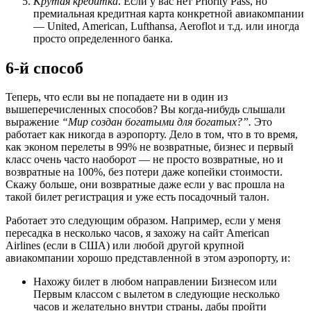
Крутая кредитка
. Если у вас нет Priority Pass, но
премиальная кредитная карта конкретной авиакомпании
— United, American, Lufthansa, Aeroflot и т.д. или иногда
просто определенного банка.
6-й способ
Теперь, что если вы не попадаете ни в один из
вышеперечисленных способов? Вы когда-нибудь слышали
выражение
“Мир создан богатыми для богатых?”.
Это
работает как никогда в аэропорту. Дело в том, что в то время,
как эконом перелеты в 99% не возвратные, бизнес и первый
класс очень часто наоборот — не просто возвратные, но и
возвратные на 100%, без потери даже копейки стоимости.
Скажу больше, они возвратные даже если у вас прошла на
такой билет регистрация и уже есть посадочный талон.
Работает это следующим образом. Например, если у меня
пересадка в несколько часов, я захожу на сайт American
Airlines (если в США) или любой другой крупной
авиакомпании хорошо представленной в этом аэропорту, и:
Нахожу билет в любом направлении Бизнесом или
Первым классом с вылетом в следующие несколько
часов и желательно внутри страны, дабы пройти