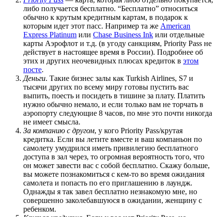
либо получается бесплатно. “Бесплатно” относиться
обычно к крутым кредитным картам, в подарок к
которым идет этот пасс. Например та же
American
Express Platinum
или
Chase Business Ink
или отдельные
карты Аэрофлот и т.д. (в угоду санкциям, Priority Pass не
действует в настоящее время в России). Подробнее об
этих и других неочевидных плюсах кредиток в
этом
посте
.
Деньги
. Такие бизнес залы как Turkish Airlines, S7 и
тысячи других по всему миру готовы пустить вас
выпить, поесть и посидеть в тишине за плату. Платить
нужно обычно немало, и если только вам не торчать в
аэропорту следующие 8 часов, по мне это почти никогда
не имеет смысла.
За компанию с другом
, у кого Priority Pass/крутая
кредитка. Если вы летите вместе и ваш компаньон по
самолету умудрился иметь привилегию бесплатного
доступа в зал через, то огромная вероятность того, что
он может завести вас с собой бесплатно. Скажу больше,
вы можете познакомиться с кем-то во время ожидания
самолета и попасть по его приглашению в лаундж.
Однажды я так завел бесплатно незнакомую мне, но
совершенно заколебавшуюся в ожидании, женщину с
ребенком.