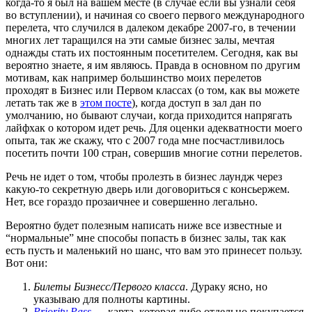
когда-то я был на вашем месте (в случае если вы узнали себя
во вступлении), и начиная со своего первого международного
перелета, что случился в далеком декабре 2007-го, в течении
многих лет таращился на эти самые бизнес залы, мечтая
однажды стать их постоянным посетителем. Сегодня, как вы
вероятно знаете, я им являюсь. Правда в основном по другим
мотивам, как например большинство моих перелетов
проходят в Бизнес или Первом классах (о том, как вы можете
летать так же в
этом посте
), когда доступ в зал дан по
умолчанию, но бывают случаи, когда приходится напрягать
лайфхак о котором идет речь. Для оценки адекватности моего
опыта, так же скажу, что с 2007 года мне посчастливилось
посетить почти 100 стран, совершив многие сотни перелетов.
Речь не идет о том, чтобы пролезть в бизнес лаундж через
какую-то секретную дверь или договориться с консьержем.
Нет, все гораздо прозаичнее и совершенно легально.
Вероятно будет полезным написать ниже все известные и
“нормальные” мне способы попасть в бизнес залы, так как
есть пусть и маленький но шанс, что вам это принесет пользу.
Вот они:
Билеты Бизнесс/Первого класса
. Дураку ясно, но
указываю для полноты картины.
Priority Pass
— карта, которая либо отдельно покупается,