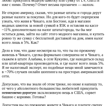
любят прикупить модную шмотку или сумку от LV, Gucci и
иже с ними. Почему? Ответ весьма прозаичен —
налоги
.
Не открою америку, сказав, что разные штаты и города дерут
разные налоги за покупки. Но для кого-то будет сюрпризом
узнать, что живя в Чикаго, или Бостоне, идя в магазин
модных шмоток за новой сумкой в $5K и оставляя на кассе
~11% дополнительно на налог штата/города, ты бы мог
остаться дома, зайти на сайт этого модного магазина, и купить
ровно ту же сумку с бесплатной доставкой на дом, имея налог
всего лишь в 5%. Как?
Дело в том, что даже несмотря на то, что ты по прежнему
живешь в Чикаго, сделка формально совершена не в Чикаго, а
скажем в штате Алабама, в селе Кукуево, где находиться склад
или штаб-квартира производителя, и где налог всего лишь 5%.
Я не налоговый эксперт, но подобные вещи мной замечаются
в ~70% случаев онлайн шоппинга на просторах американской
сети.
Допускаю, что вы знали об этом трюке, но ниже я напишу то,
от чего у абсолютного большинства любителей прикупить
невменяемо дорогую
эксклюзивную вещь в США, сорвет
башню с корнями. Готовы?
Допустим вы по прежнему живете в Чикаго и платите сверху