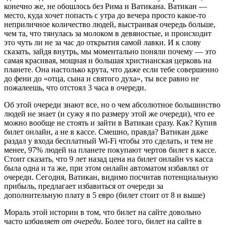
конечно же, не обошлось без Рима и Ватикана. Ватикан —
место, куда хочет попасть с утра до вечера просто какое-то
неприличное количество людей, выстраивая очередь больше,
чем та, что тянулась за молоком в девяностые, и происходит
это чуть ли не за час до открытия самой лавки. И к слову
сказать, зайдя внутрь, мы моментально поняли почему — это
самая красивая, мощная и большая христианская церковь на
планете. Она настолько крута, что даже если тебе совершенно
до фени до «отца, сына и святого духа», ты все равно не
пожалеешь, что отстоял 3 часа в очереди.
Об этой очереди знают все, но о чем абсолютное большинство
людей не знает (и сужу я по размеру этой же очереди), что ее
можно вообще не стоять и зайти в Ватикан сразу. Как? Купив
билет онлайн, а не в кассе. Смешно, правда? Ватикан даже
раздал у входа бесплатный Wi-Fi чтобы это сделать, и тем не
менее, 97% людей на планете покупают чертов билет в кассе.
Стоит сказать, что 9 лет назад цена на билет онлайн vs касса
была одна и та же, при этом онлайн автоматом избавлял от
очереди. Сегодня, Ватикан, видимо посчитав потенциальную
прибыль, предлагает избавиться от очереди за
дополнительную плату в 5 евро (билет стоит от 8 и выше)
Мораль этой истории в том, что билет на сайте довольно
часто
избавляет от очереди
. Более того, билет на сайте в