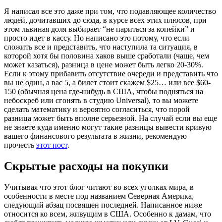
Я написал все это даже при том, что подавляющее количество
людей, дочитавших до сюда, в курсе всех этих плюсов, при
этом львиная доля выбирает “не париться за копейки” и
просто идет в кассу. Но написано это потому, что если
сложить все и представить, что наступила та ситуация, в
которой хотя бы половина хаков выше сработали (чаще, чем
может казаться), разница в цене может быть легко 20-30%.
Если к этому прибавить отсутствие очереди и представить что
вы не один, а вас 5, а билет стоит скажем $25… или все $60-
150 (обычная цена где-нибудь в США, чтобы подняться на
небоскреб или сгонять в студию Universal), то вы можете
сделать математику и вероятно согласиться, что порой
разница может быть вполне серьезной. На случай если вы еще
не знаете куда именно могут такие разницы вывести кривую
вашего финансового результата в жизни, рекомендую
прочесть
этот пост
.
Скрытые расходы на покупки
Учитывая что этот блог читают во всех уголках мира, в
особенности в месте под названием Северная Америка,
следующий абзац посвящен последней. Написанное ниже
относится ко всем, живущим в США. Особенно к дамам, что