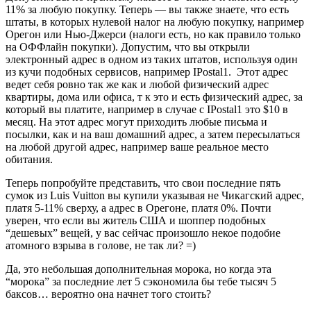
11% за любую покупку. Теперь — вы также знаете, что есть
штаты, в которых нулевой налог на любую покупку, например
Орегон или Нью-Джерси (налоги есть, но как правило только
на ОФФлайн покупки). Допустим, что вы открыли
электронный адрес в одном из таких штатов, используя один
из кучи подобных сервисов, например IPostal1. Этот адрес
ведет себя ровно так же как и любой физический адрес
квартиры, дома или офиса, т к это и есть физический адрес, за
который вы платите, например в случае с IPostal1 это $10 в
месяц. На этот адрес могут приходить любые письма и
посылки, как и на ваш домашний адрес, а затем пересылаться
на любой другой адрес, например ваше реальное место
обитания.
Теперь попробуйте представить, что свои последние пять
сумок из Luis Vuitton вы купили указывая не Чикагский адрес,
платя 5-11% сверху, а адрес в Орегоне, платя 0%. Почти
уверен, что если вы житель США и шоппер подобных
“дешевых” вещей, у вас сейчас произошло некое подобие
атомного взрыва в голове, не так ли? =)
Да, это небольшая дополнительная морока, но когда эта
“морока” за последние лет 5 сэкономила бы тебе тысяч 5
баксов… вероятно она начнет того стоить?