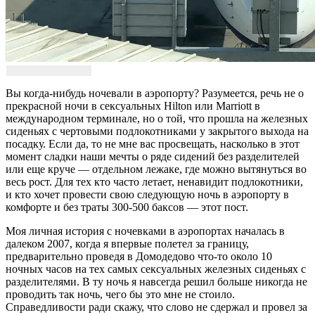
Вы когда-нибудь ночевали в аэропорту? Разумеется, речь не о
прекрасной ночи в сексуальных Hilton или Marriott в
международном терминале, но о той, что прошла на железных
сиденьях с чертовыми подлокотниками у закрытого выхода на
посадку. Если да, то не мне вас просвещать, насколько в этот
момент сладки наши мечты о ряде сидений без разделителей
или еще круче — отдельном лежаке, где можно вытянуться во
весь рост. Для тех кто часто летает, ненавидит подлокотники,
и кто хочет провести свою следующую ночь в аэропорту в
комфорте и без траты 300-500 баксов — этот пост.
Моя личная история с ночевками в аэропортах началась в
далеком 2007, когда я впервые полетел за границу,
предварительно проведя в Домодедово что-то около 10
ночных часов на тех самых сексуальных железных сиденьях с
разделителями. В ту ночь я навсегда решил больше никогда не
проводить так ночь, чего бы это мне не стоило.
Справедливости ради скажу, что слово не сдержал и провел за