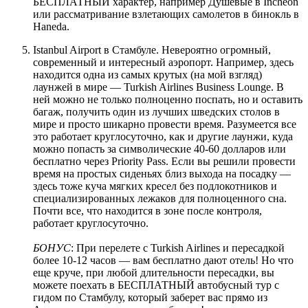
БЕСПЛАТНЫЙ характер, например Душевые в Incheon
или рассматривание взлетающих самолетов в бинокль в
Haneda.
Istanbul Airport в Стамбуле. Невероятно огромный,
современный и интересный аэропорт. Например, здесь
находится одна из самых крутых (на мой взгляд)
лаунжей в мире — Turkish Airlines Business Lounge. В
ней можно не только полноценно поспать, но и оставить
багаж, получить один из лучших шведских столов в
мире и просто шикарно провести время. Разумеется все
это работает круглосуточно, как и другие лаунжи, куда
можно попасть за символические 40-60 долларов или
бесплатно через Priority Pass. Если вы решили провести
время на простых сиденьях близ выхода на посадку —
здесь тоже куча мягких кресел без подлокотников и
специализированных лежаков для полноценного сна.
Почти все, что находится в зоне после контроля,
работает круглосуточно.
БОНУС
: При перелете c Turkish Airlines и пересадкой
более 10-12 часов — вам бесплатно дают отель! Но что
еще круче, при любой длительности пересадки, вы
можете поехать в БЕСПЛАТНЫЙ автобусный тур с
гидом по Стамбулу, который заберет вас прямо из