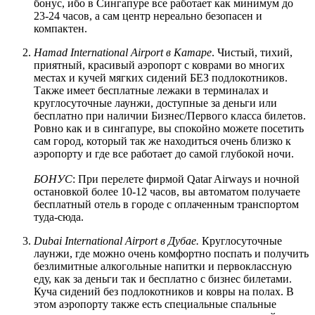
бонус, ибо в Сингапуре все работает как минимум до
23-24 часов, а сам центр нереально безопасен и
компактен.
Hamad International Airport в Катаре
. Чистый, тихий,
приятный, красивый аэропорт с коврами во многих
местах и кучей мягких сидений БЕЗ подлокотников.
Также имеет бесплатные лежаки в терминалах и
круглосуточные лаунжи, доступные за деньги или
бесплатно при наличии Бизнес/Первого класса билетов.
Ровно как и в сингапуре, вы спокойно можете посетить
сам город, который так же находиться очень близко к
аэропорту и где все работает до самой глубокой ночи.
БОНУС
: При перелете фирмой Qatar Airways и ночной
остановкой более 10-12 часов, вы автоматом получаете
бесплатный отель в городе с оплаченным транспортом
туда-сюда.
Dubai International Airport в Дубае.
Круглосуточные
лаунжи, где можно очень комфортно поспать и получить
безлимитные алкогольные напитки и первоклассную
еду, как за деньги так и бесплатно с бизнес билетами.
Куча сидений без подлокотников и ковры на полах. В
этом аэропорту также есть специальные спальные