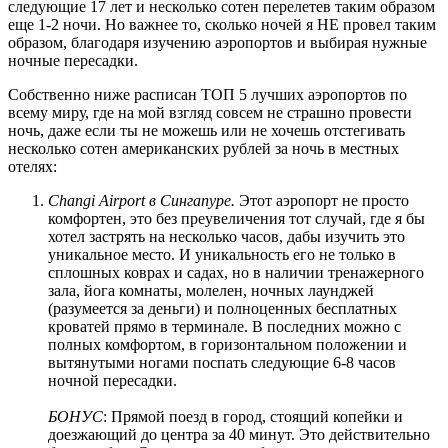
следующие 17 лет и несколько сотен перелетев таким образом
еще 1-2 ночи. Но важнее то, сколько ночей я НЕ провел таким
образом, благодаря изучению аэропортов и выбирая нужные
ночные пересадки.
Собственно ниже расписан ТОП 5 лучших аэропортов по
всему миру, где на мой взгляд совсем не страшно провести
ночь, даже если ты не можешь или не хочешь отстегивать
несколько сотен американских рублей за ночь в местных
отелях:
Changi Airport в Сингапуре.
Этот аэропорт не просто
комфортен, это без преувеличения тот случай, где я бы
хотел застрять на несколько часов, дабы изучить это
уникальное место. И уникальность его не только в
сплошных коврах и садах, но в наличии тренажерного
зала, йога комнаты, молелен, ночных лаунджей
(разумеется за деньги) и полноценных бесплатных
кроватей прямо в терминале. В последних можно с
полных комфортом, в горизонтальном положении и
вытянутыми ногами поспать следующие 6-8 часов
ночной пересадки.
БОНУС
: Прямой поезд в город, стоящий копейки и
доезжающий до центра за 40 минут. Это действительно