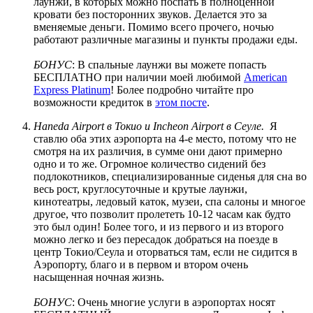
лаунжи, в которых можно поспать в полноценной
кровати без посторонних звуков. Делается это за
вменяемые деньги. Помимо всего прочего, ночью
работают различные магазины и пункты продажи еды.
БОНУС
: В спальные лаунжи вы можете попасть
БЕСПЛАТНО при наличии моей любимой
American
Express Platinum
! Более подробно читайте про
возможности кредиток в
этом посте
.
Haneda Airport в Токио и Incheon Airport в Сеуле.
Я
ставлю оба этих аэропорта на 4-е место, потому что не
смотря на их различия, в сумме они дают примерно
одно и то же. Огромное количество сидений без
подлокотников, специализированные сиденья для сна во
весь рост, круглосуточные и крутые лаунжи,
кинотеатры, ледовый каток, музеи, спа салоны и многое
другое, что позволит пролететь 10-12 часам как будто
это был один! Более того, и из первого и из второго
можно легко и без пересадок добраться на поезде в
центр Токио/Сеула и оторваться там, если не сидится в
Аэропорту, благо и в первом и втором очень
насыщенная ночная жизнь.
БОНУС
: Очень многие услуги в аэропортах носят