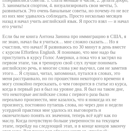
Понравились советы: 1. спать меньше 8 часов, 2. делать добро,
3. заниматься спортом, 4. визуализировать свои мечты, 5.
развиваться. Это очень банальные советы, но почему-то не все
из них мне удавалось соблюдать. Просто несколько месяцев
назад я начал учить английский язык. Я просто взял — и начал
его учить!
Если бы не книга Антона Занина про иммиграцию в США, я
не знаю, начал бы я учиться… мне сложно сказать… Но я
счастлив, что начал! Я развиваюсь по 30 минут в день вместе
с курсом Effortless Englush. Я понимаю, что мне надо бы
приступить в курсу Голос Америки, а пока что я застрял на
первом этапе, так я тренирую свой слух лучше понимать
английскую речь, и многие слова уже выучил, сам не заметив
этого… Я слушал, читал, запоминал, путался в словах, это
меня расстраивало, но по прошествии некоторого времени я
могу спокойно пересказать, о чем говорится в статье из курса,
когда в первый раз я был на уровне дна. Я был на таком дне,
что некоторые английские слова с первого раза было
нереально произнести, мне казалось, что я никогда их не
произнесу, постоянно путаешь слова, но через дни и недели
усердной практики мне удалось их выговорить и
окончательно понять их значения, теперь всё идёт как по
маслу. Когда почувствую больше уверенности на текущем
этапе, перейду на следующий этап, и в конце концов закончу