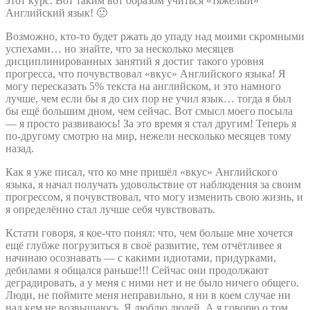
этот курс. Вот таким вот образом учиться «тяжёлый»
Английский язык! 🙂
Возможно, кто-то будет ржать до упаду над моими скромными
успехами… но знайте, что за несколько месяцев
дисциплинированных занятий я достиг такого уровня
прогресса, что почувствовал «вкус» Английского языка! Я
могу пересказать 5% текста на английском, и это намного
лучше, чем если бы я до сих пор не учил язык… тогда я был
бы ещё большим дном, чем сейчас. Вот смысл моего посыла
— я просто развиваюсь! За это время я стал другим! Теперь я
по-другому смотрю на мир, нежели несколько месяцев тому
назад.
Как я уже писал, что ко мне пришёл «вкус» Английского
языка, я начал получать удовольствие от наблюдения за своим
прогрессом, я почувствовал, что могу изменить свою жизнь, и
я определённо стал лучше себя чувствовать.
Кстати говоря, я кое-что понял: что, чем больше мне хочется
ещё глубже погрузиться в своё развитие, тем отчётливее я
начинаю осознавать — с какими идиотами, придурками,
дебилами я общался раньше!!! Сейчас они продолжают
деградировать, а у меня с ними нет и не было ничего общего.
Люди, не поймите меня неправильно, я ни в коем случае ни
над кем не возвышаюсь. Я люблю людей. А я говорю о том,