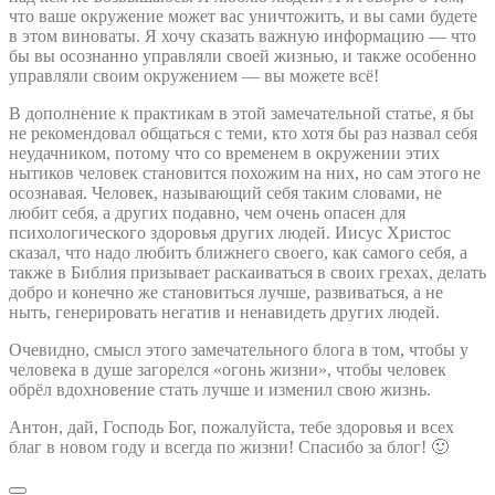
что ваше окружение может вас уничтожить, и вы сами будете
в этом виноваты. Я хочу сказать важную информацию — что
бы вы осознанно управляли своей жизнью, и также особенно
управляли своим окружением — вы можете всё!
В дополнение к практикам в этой замечательной статье, я бы
не рекомендовал общаться с теми, кто хотя бы раз назвал себя
неудачником, потому что со временем в окружении этих
нытиков человек становится похожим на них, но сам этого не
осознавая. Человек, называющий себя таким словами, не
любит себя, а других подавно, чем очень опасен для
психологического здоровья других людей. Иисус Христос
сказал, что надо любить ближнего своего, как самого себя, а
также в Библия призывает раскаиваться в своих грехах, делать
добро и конечно же становиться лучше, развиваться, а не
ныть, генерировать негатив и ненавидеть других людей.
Очевидно, смысл этого замечательного блога в том, чтобы у
человека в душе загорелся «огонь жизни», чтобы человек
обрёл вдохновение стать лучше и изменил свою жизнь.
Антон, дай, Господь Бог, пожалуйста, тебе здоровья и всех
благ в новом году и всегда по жизни! Спасибо за блог! 🙂