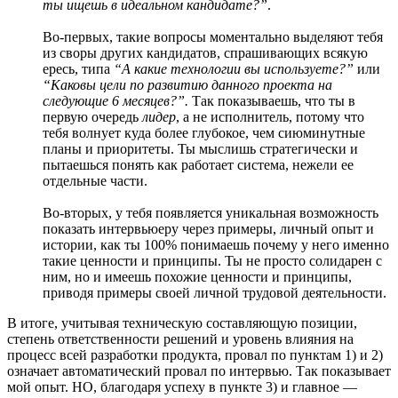
ты ищешь в идеальном кандидате?”
.
Во-первых, такие вопросы моментально выделяют тебя
из своры других кандидатов, спрашивающих всякую
ересь, типа
“А какие технологии вы используете?”
или
“Каковы цели по развитию данного проекта на
следующие 6 месяцев?”.
Так показываешь, что ты в
первую очередь
лидер
, а не исполнитель, потому что
тебя волнует куда более глубокое, чем сиюминутные
планы и приоритеты. Ты мыслишь стратегически и
пытаешься понять как работает система, нежели ее
отдельные части.
Во-вторых, у тебя появляется уникальная возможность
показать интервьюеру через примеры, личный опыт и
истории, как ты 100% понимаешь почему у него именно
такие ценности и принципы. Ты не просто солидарен с
ним, но и имеешь похожие ценности и принципы,
приводя примеры своей личной трудовой деятельности.
В итоге, учитывая техническую составляющую позиции,
степень ответственности решений и уровень влияния на
процесс всей разработки продукта, провал по пунктам 1) и 2)
означает автоматический провал по интервью. Так показывает
мой опыт. НО, благодаря успеху в пункте 3) и главное —