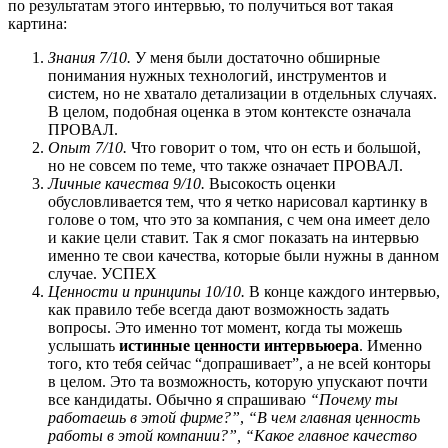
по результатам этого интервью, то получиться вот такая
картина:
Знания 7/10.
У меня были достаточно обширные
понимания нужных технологий, инструментов и
систем, но не хватало детализации в отдельных случаях.
В целом, подобная оценка в этом контексте означала
ПРОВАЛ.
Опыт 7/10.
Что говорит о том, что он есть и большой,
но не совсем по теме, что также означает ПРОВАЛ.
Личные качества 9/10.
Высокость оценки
обусловливается тем, что я четко нарисовал картинку в
голове о том, что это за компания, с чем она имеет дело
и какие цели ставит. Так я смог показать на интервью
именно те свои качества, которые были нужны в данном
случае. УСПЕХ
Ценности и принципы 10/10.
В конце каждого интервью,
как правило тебе всегда дают возможность задать
вопросы. Это именно тот момент, когда ты можешь
услышать
истинные ценности интервьюера
. Именно
того, кто тебя сейчас “допрашивает”, а не всей конторы
в целом. Это та возможность, которую упускают почти
все кандидаты. Обычно я спрашиваю
“Почему ты
работаешь в этой фирме?”
,
“В чем главная ценность
работы в этой компании?”, “Какое главное качество