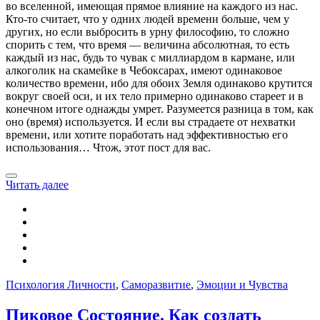
во вселенной, имеющая прямое влияние на каждого из нас.
Кто-то считает, что у одних людей времени больше, чем у
других, но если выбросить в урну философию, то сложно
спорить с тем, что время — величина абсолютная, то есть
каждый из нас, будь то чувак с миллиардом в кармане, или
алкоголик на скамейке в Чебоксарах, имеют одинаковое
количество времени, ибо для обоих Земля одинаково крутится
вокруг своей оси, и их тело примерно одинаково стареет и в
конечном итоге однажды умрет. Разумеется разница в том, как
оно (время) используется. И если вы страдаете от нехватки
времени, или хотите поработать над эффективностью его
использования… Чтож, этот пост для вас.
Читать далее
Психология Личности
,
Саморазвитие
,
Эмоции и Чувства
Пиковое Состояние. Как создать