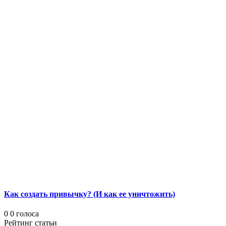
Как создать привычку? (И как ее уничтожить)
0
0
голоса
Рейтинг статьи