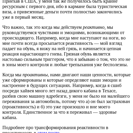
Приехав в США, у меня так же получилось быть крайне
ресурсным с первого дня, ибо в кармане была туристическая
виза, а привезенные деньги почти полностью закончились
уже в первый месяц.
Что важно, так это когда мы действуем
реактивно,
мы
руководствуемся чувствами и эмоциями, возникающими от
происходящего. Например, когда мне наступают на ноги, во
мне почти всегда просыпается реактивность — мой взгляд
падает на обувь, я вижу на ней грязь, и начинается цепная
реакция нарастающего гнева. Грязная обувь является
настолько сильным триггером, что я забываю о том, что это не
в зоны моего контроля и любые трепыхания уже бесполезны.
Когда мы
проактивны
, нами двигают наши ценности, которые
уже сформированы и которые определяют наши эмоции и
настроение в будущих ситуациях. Например, когда я сшиб
посреди хайвея много лет назад дикого кабана в Техасе,
разбив свою машину вдребезги, у меня не было ни малейшего
переживания за автомобиль, потому что а) он был застрахован
(проактивность) и б) это уже произошло и вне моего
контроля. Единственное за что я переживал — здоровье
кабана.
Подробнее про трансформирования реактивности в
проактивность в
этом посте
.