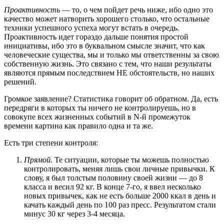
Проактивность
— то, о чем пойдет речь ниже, ибо одно это
качество может натворить хорошего столько, что остальные
техники успешного успеха могут встать в очередь.
Проактивность идет гораздо дальше понятия простой
инициативы, ибо это в буквальном смысле значит, что как
человеческие существа, мы и только мы ответственны за свою
собственную жизнь. Это связано с тем, что наши результаты
являются прямым последствием НЕ обстоятельств, но наших
решений.
Громкое заявление? Статистика говорит об обратном. Да, есть
передряги в которых ты ничего не контролируешь, но в
совокупе всех жизненных событий в N-й промежуток
времени картина как правило одна и та же.
Есть три степени контроля:
Прямой
. Те ситуации, которые ты можешь полностью
контролировать, меняя лишь свои личные привычки. К
слову, я был толстым половину своей жизни — до 8
класса и весил 92 кг. В конце 7-го, я ввел несколько
новых привычек, как не есть больше 2000 ккал в день и
качать каждый день по 100 раз пресс. Результатом стали
минус 30 кг через 3-4 месяца.