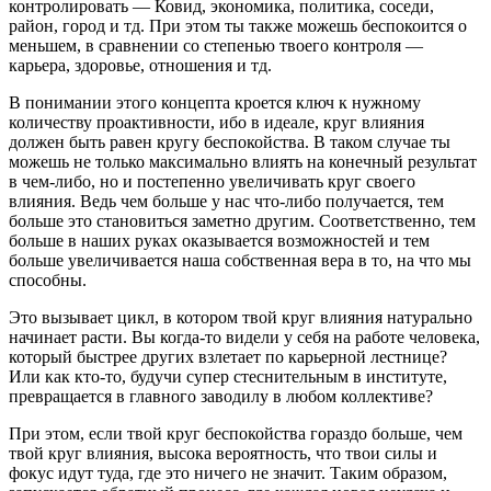
контролировать — Ковид, экономика, политика, соседи,
район, город и тд. При этом ты также можешь беспокоится о
меньшем, в сравнении со степенью твоего контроля —
карьера, здоровье, отношения и тд.
В понимании этого концепта кроется ключ к нужному
количеству проактивности, ибо в идеале, круг влияния
должен быть равен кругу беспокойства. В таком случае ты
можешь не только максимально влиять на конечный результат
в чем-либо, но и постепенно увеличивать круг своего
влияния. Ведь чем больше у нас что-либо получается, тем
больше это становиться заметно другим. Соответственно, тем
больше в наших руках оказывается возможностей и тем
больше увеличивается наша собственная вера в то, на что мы
способны.
Это вызывает цикл, в котором твой круг влияния натурально
начинает расти. Вы когда-то видели у себя на работе человека,
который быстрее других взлетает по карьерной лестнице?
Или как кто-то, будучи супер стеснительным в институте,
превращается в главного заводилу в любом коллективе?
При этом, если твой круг беспокойства гораздо больше, чем
твой круг влияния, высока вероятность, что твои силы и
фокус идут туда, где это ничего не значит. Таким образом,