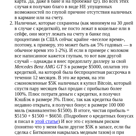
карта. Да, даже в бане и на пробежке 😊). Во всех этих
случая я получаю благо в виде НЕ упущенных
возможностей по глупой причине отсутствия наличных
в кармане или на счету.
Наличные, которые сохранены (как минимум на 30 дней
в случае с кредиткой), не посто лежат в кошельке или в
сейфе, они могут лежать на счету в банке под
процентами (в США сейчас крайне «веселое время»,
поэтому, к примеру, это может быть аж 5% годовых — в
обычное время это 1-2%). И если в примере с молоком
все написанное кажется глупым, то вот вам другой
случай – однажды я внес предоплату диллеру за свой
Mercedes Benz AMG GT S
в размере $5000, оплатив это
кредиткой, на которой была беспроцентная рассрочка в
течении 12 месяцев. В это же время, на эти
сэкономленные $5K наличных я купил Bitcoin, который
спустя пару месяцев был продан с прибылью более
100%. Плюс потратя деньги с кредитки, я получил
КэшБэк в размере 3%. Плюс, так как кредитка была
недавно открыта, я получил бонус в размере 100 000
миль (эквивалентно $1500). В итоге, чистая прибыль =
$5150 + $1500 = $6650. (Подробнее о кредитных бонусах
я писал в
этой статье
) И все это с нулевым риском
(понятно что у меня были другие $5K в запасе, если бы
сделка с Биткоином накрылась медным тазом) и при