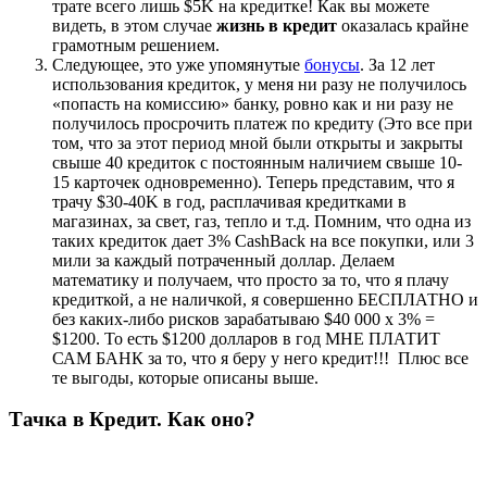
трате всего лишь $5K на кредитке! Как вы можете
видеть, в этом случае
жизнь в кредит
оказалась крайне
грамотным решением.
Следующее, это уже упомянутые
бонусы
. За 12 лет
использования кредиток, у меня ни разу не получилось
«попасть на комиссию» банку, ровно как и ни разу не
получилось просрочить платеж по кредиту (Это все при
том, что за этот период мной были открыты и закрыты
свыше 40 кредиток с постоянным наличием свыше 10-
15 карточек одновременно). Теперь представим, что я
трачу $30-40K в год, расплачивая кредитками в
магазинах, за свет, газ, тепло и т.д. Помним, что одна из
таких кредиток дает 3% CashBack на все покупки, или 3
мили за каждый потраченный доллар. Делаем
математику и получаем, что просто за то, что я плачу
кредиткой, а не наличкой, я совершенно БЕСПЛАТНО и
без каких-либо рисков зарабатываю $40 000 x 3% =
$1200. То есть $1200 долларов в год МНЕ ПЛАТИТ
САМ БАНК за то, что я беру у него кредит!!! Плюс все
те выгоды, которые описаны выше.
Тачка в Кредит. Как оно?