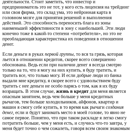
деятельности. Стоит заметить, что инвестор и
предприниматель это не тот, у кого есть лицензия на трейдинг
или своя фирма, это склад ума, это нейронная карта в
головном мозге для принятия решений и выполнения
действий. Это способность переносить блага из зоны
наименьшей эффективности в зону с наибольшей. Эти люди
конечно тоже в какой-то степени «потребители», но это не
преобладающая характеристика их поведения в отношении
денег.
Если деньги в руках
первой группы
, то вся та грязь, которая
льется в отношении кредитов, скорее всего совершенно
обоснована. Ведь если при наличии денег я всегда смотрю
только на то, что я могу на них купить, я буду тратить, и
тратить все, что только могу. И если добрые люди из банка
выдали мне кредитку, я скорее всего с удовольствием буду
тратить с нее деньги не особо парясь о том, как я их буду
возращать. В этом случае,
жизнь в кредит
для меня является
опасным занятием, ведь чем больше у меня кредитных
рычагов, тем больше холодильников, айфонов, квартир и
машин я смогу себе купить, в то время как рычаги
создания
денег,
если и будут занимать место в моей голове, то явно не
самое первое. Понятно, что при таком раскладе я легко смогу
потратить больше, чем у меня есть, и случись что-то завтра, у
меня будет точно о чем сожалеть, говоря всем своим знакомым