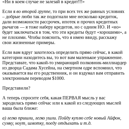
«Ни в коем случае не залезай в кредит!!!»
Если я
во второй группе
, то при всех тех же равных условиях
– добрые люби так же подогнали мне несколько кредиток,
дали возможности рассрочек, ипотек и прочих кредитных
рычагов — я тоже наберу кредитов, но с одним НО. И «но»
будет заключаться в том, что эти кредиты будут «хорошими», а
не плохими. Чтобы пояснить, что я имею ввиду, расскажу
свои жизненные примеры.
Если вам вдруг захотелось определить прямо сейчас, в какой
категории находитесь вы, то вот вам маленькое упражнение.
Представьте, что какой-то умирающий полковник-миллиардер
из дворца Садама Хусейна, на смертном одре вспомнил, что
оказывается вы его родственник, и он вздумал вам отправить
электронным переводом $1000.
Представили?
А теперь спросите себя, какая ПЕРВАЯ мысль у вас
зародилась прямо сейчас или к какой из следующих мыслей
ваша была ближе:
а) легко пришли, легко ушли. Пойду куплю себе новый Айфон,
сумку, ноут, шмотку, поеду отдыхать и т.д.