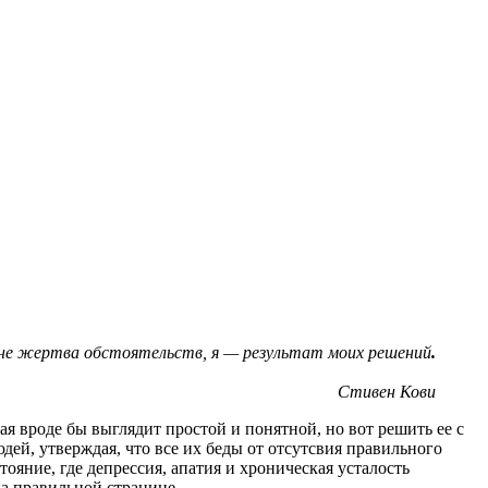
не жертва обстоятельств, я — результат моих решений
.
Стивен Кови
рая вроде бы выглядит простой и понятной, но вот решить ее с
людей, утверждая, что все их беды от отсутсвия правильного
тояние, где депрессия, апатия и хроническая усталость
на правильной странице.