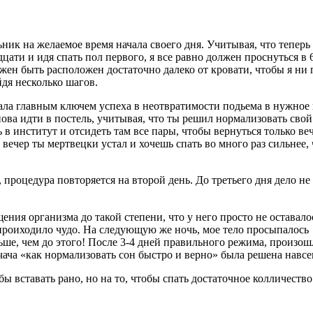
льник на желаемое время начала своего дня. Учитывая, что теперь 
цати и идя спать пол первого, я все равно должен проснуться в 6
лжен быть расположен достаточно далеко от кровати, чтобы я ни 
йдя несколько шагов.
ала главным ключем успеха в неотвратимости подьема в нужное 
нова идти в постель, учитывая, что ты решил нормализовать свой
 в институт и отсидеть там все пары, чтобы вернуться только ве
д вечер ты мертвецки устал и хочешь спать во много раз сильнее,
, процедура повторяется на второй день. До третьего дня дело не
щения организма до такой степени, что у него просто не оставало
т проиходило чудо. На следующую же ночь, мое тело просыпалось
е, чем до этого! После 3-4 дней правильного режима, произош
чача «как нормализовать сон быстро и верно» была решена навсе
обы вставать рано, но на то, чтобы спать достаточное колличество