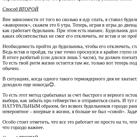
Способ ВТОРОЙ
Вне зависимости от того во сколько я иду спать, я ставил буди
«жаворонок», скажем это 6 утра. Теперь, играя в игры до двенад
как сработает будильник. При этом есть ньюанс. Будильник до
каких обсоятельствах не смог его отключить, не встав и не про
Необходимость пройти до будильника, чтобы его отключить, ст
Ведь встав и пройдя, ты уже точно проснулся и крайне глупо с
В итоге разбитый (сон длился лишь 5 часов), ты должен поехать
То есть твой ритм жизни остается там же, только вот теперь по
обычно.
В ситуациях, когда одного такого термоядерного дня не хватает
доходило еще никогда😊.
То есть этот метод срабатывал за счет быстрого и верного исто
выбора, как забыть про геймерство и отправиться спать. И ту
НАТУРАЛЬНЫМ образом, без всяких будильников гораздо раньш
невероятное – впервые в жизни, я больше не был «совой». Зада
Особо стоит отметить, что все это работает не просто на то, чт
что гораздо важнее.