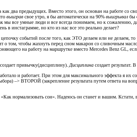
 как два предыдущих. Вместо этого, он основан на работе со с
что
выиграв
свое утро, я бы автоматически на 90%
выигрывал
бы с
 мы все умные люди и все всегда понимаем, но к сожалению, да
ень в инстаграмме, но кто из нас все это реально делает?
епочку событий после того, как ЭТО делаем или не делаем, то 
одит о том, чтобы жахнуть перед сном макарон со сливочным ма
оняющего на работу на маршрутке вместо Mercedes Benz GL, если
создает привычку(дисциплину).
Дисциплина
создает результат. 
 работало и работает. При этом для максимального эффекта я и
ыбора) –> ВТОРОЙ (закрепление результата путем ответа на воп
с «Как нормализовать сон». Надеюсь он станет и вашим. Кстати, 