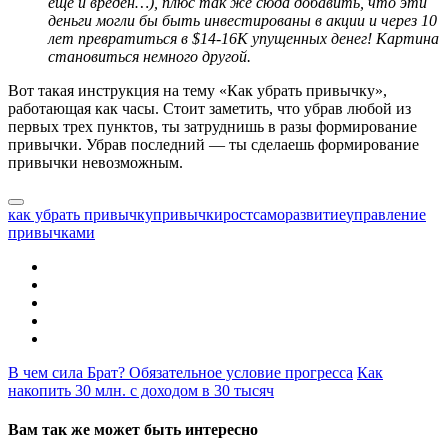
еще и вреден…), плюс так же сюда добавить, что эти
деньги могли бы быть инвестированы в акции и через 10
лет превратиться в $14-16K упущенных денег! Картина
становиться немного другой.
Вот такая инструкция на тему «Как убрать привычку»,
работающая как часы. Стоит заметить, что убрав любой из
первых трех пунктов, ты затруднишь в разы формирование
привычки. Убрав последний — ты сделаешь формирование
привычки невозможным.
как убрать привычку
привычки
рост
саморазвитие
управление
привычками
В чем сила Брат? Обязательное условие прогресса
Как
накопить 30 млн. с доходом в 30 тысяч
Вам так же может быть интересно