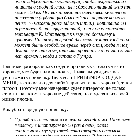
очень эффективная мотивация, чтобы вырваться из
нищеты в средний класс, или сбросить лишний жир при
весе в 150 кг. НО как только исчезает экстремальное
положение (чудовищно большой вес, чертовски мало
денег, 16 часовой рабочий день и т.д.), мотивация ОТ
перестает быть эффективной, и на смену приходит
мотивация К. Мотивация к чему-то большему и
лучшему. Поэтому наградой для меня, вставая в 5 утра,
может быть свободное время перед сном, когда я могу
делать все что хочу, что мне нравиться и на что вечно
нет времени, когда я встаю в 7 утра.
Выше мы разобрали как создать привычку. Создать что-то
хорошее, что будет нам на пользу. Ниже вы увидите, как
уничтожить привычку. Ведь если ПРИВЫЧКА СОЗДАЕТ
МЕНЯ, то это верно для любой привычки, как хорошей, так и
плохой. Поэтому мне наверняка будет интересно не только
ставить на автомат хорошие действия, но и удалять из своей
жизни плохие.
Как убрать вредную привычку:
Сделай это неочевидным
,
лучше невидимым. Например,
я залажу в инстаграм по 50 раз в день, давая
социальному мусору ежедневно сжирать несколько