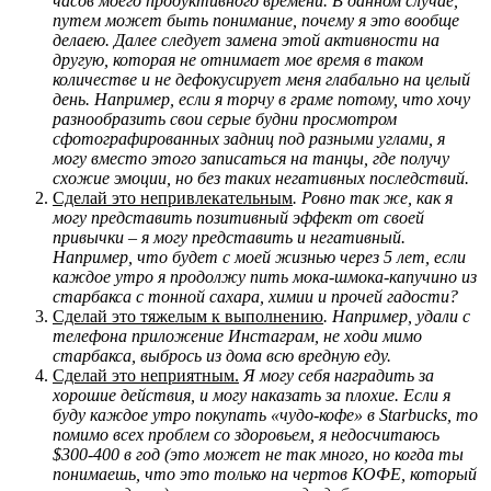
часов моего продуктивного времени. В данном случае,
путем может быть понимание, почему я это вообще
делаею. Далее следует замена этой активности на
другую, которая не отнимает мое время в таком
количестве и не дефокусирует меня глабально на целый
день. Например, если я торчу в граме потому, что хочу
разнообразить свои серые будни просмотром
сфотографированных задниц под разными углами, я
могу вместо этого записаться на танцы, где получу
схожие эмоции, но без таких негативных последствий.
Сделай это непривлекательным
. Ровно так же, как я
могу представить позитивный эффект от своей
привычки – я могу представить и негативный.
Например, что будет с моей жизнью через 5 лет, если
каждое утро я продолжу пить мока-шмока-капучино из
старбакса с тонной сахара, химии и прочей гадости?
Сделай это тяжелым к выполнению
.
Например, удали с
телефона приложение Инстаграм, не ходи мимо
старбакса, выбрось из дома всю вредную еду.
Сделай это неприятным.
Я могу себя наградить за
хорошие действия, и могу наказать за плохие. Если я
буду каждое утро покупать «чудо-кофе» в Starbucks, то
помимо всех проблем со здоровьем, я недосчитаюсь
$300-400 в год (это может не так много, но когда ты
понимаешь, что это только на чертов КОФЕ, который