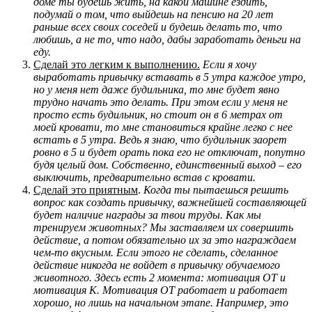
доме ты будешь жить, на какой машине ездить,
подумай о том, что выйдешь на пенсию на 20 лет
раньше всех своих соседей и будешь делать то, что
любишь, а не то, что надо, дабы заработать деньги на
еду.
Сделай это легким к выполнению.
Если я хочу
выработать привычку вставать в 5 утра каждое утро,
но у меня нет даже будильника, то мне будет явно
трудно начать это делать. При этом если у меня не
просто есть будильник, но стоит он в 6 метрах от
моей кровати, то мне становиться крайне легко с нее
встать в 5 утра. Ведь я знаю, что будильник заорет
ровно в 5 и будет орать пока его не отключат, попутно
будя целый дом. Собственно, единственный выход – его
выключить, предварительно встав с кровати.
Сделай это приятным
.
Когда ты пытаешься решить
вопрос как создать привычку, важнейшей составляющей
будет наличие награды за твои труды. Как мы
тренируем животных? Мы заставляем их совершить
действие, а потом обязательно их за это награждаем
чем-то вкусным. Если этого не сделать, сделанное
действие никогда не войдет в привычку обучаемого
животного. Здесь есть 2 момента: мотивация ОТ и
мотивация К. Мотивация ОТ работает и работает
хорошо, но лишь на начальном этапе. Например, это