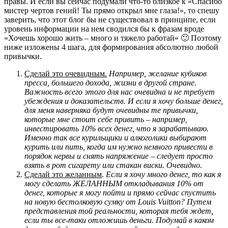
правы. И если вы сейчас подумали что-то близкое к «Спасибо
мистер чертов гений! Ты прямо открыл мне глаза!», то спешу
заверить, что этот блог бы не существовал в принципе, если
уровень информации на нем сводился бы к фразам вроде
«Хочешь хорошо жить – много и тяжело работай» 🙂 Поэтому
ниже изложены 4 шага, для формирования абсолютно любой
привычки.
Сделай это очевидным.
Например, желание кубиков
пресса, большего дохода, жизни в другой стране.
Важность всего этого для нас очевидна и не требует
убеждения и доказательств. И если я хочу больше денег,
для меня наверняка будут очевидны те привычки,
которые мне стоит себе привить – например,
инвестировать 10% всех денег, что я зарабатываю.
Именно так все курильщики и алкоголики выбирают
курить или пить, когда им нужно немного привести в
порядок нервы и снять напряжение – следует просто
взять в рот сигарету или стакан виски. Очевидно.
Сделай это желанным
.
Если я хочу много денег, то как я
могу сделать ЖЕЛАННЫМ откладывания 10% от
денег, которые я могу пойти и
прямо сейчас
спустить
на новую бестолковую сумку от Louis Vuitton? Путем
представления той реальности, которая тебя ждет,
если ты все-таки отложишь деньги. Подумай в каком