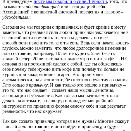
В предыдущем
посте мы говорили о силе Личности
, того, что
называется
идентификацией
или ассоциацией себя.
Ассоциацией с конкретной системой поведения и главное –
убеждениями
.
Сегодня же мы говорим о привычках, и будет крайне к месту
заметить, что реальная сила любой привычки заключается не в
ее способности изменить то, что ты делаешь, но в ее
способности изменить то, кто ты есть. Ведь если начать копать
глубоко, можно заметить, что любое долгосрочное изменение
или состояние, например, 10 лет не курить, 5 лет бегать
каждый вечер, 20 лет вставать каждое утро и пить кофе — НЕ
основано на постоянной сделке с собой, где ты объясняешь
себе почему тебе нужно пить кофе или почему ты больше не
куришь при каждом виде сигарет. Это происходит
автоматически, на автопилоте, без плотного участия сознания.
Это вошло в привычку
. И как только это вошло в привычку –
это то, что нас создает – создает наши мысли, действия,
ассоциации и убеждения. Как только мы начинаем что-то
делать на автомате, в наши руки попадает мощнейший
инструмент по приданию формы самому себе и как результат,
реальности, что нас окружает.
Так как создать привычку, которая нам нужна? Многие скажут
– делай
это
постоянно, и оно войдет в привычку, и будут